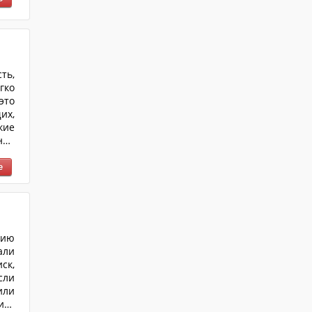
ть,
гко
это
их,
кие
ния
ами
аёт
рой
нию
али
ск,
сли
или
ить