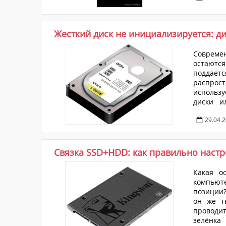
Жесткий диск не инициализируется: д
Совреме
остаютс
поддаёт
распрос
использ
диски и
подразу
29.04.
сохранно
быть так
далеко не
Связка SSD+HDD: как правильно настр
Какая о
компьюте
позиции?
он же тв
проводит
зелёнка