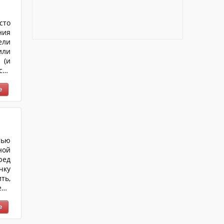
сто
ния
ели
или
 (и
сти
шей
, а
ные
тью
ной
ред
чку
ть,
ема
ого
рые
 со