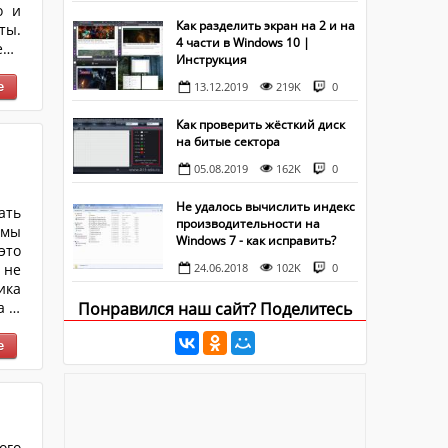
о и
Как разделить экран на 2 и на
ты.
4 части в Windows 10 |
ени
Инструкция
ьцу
кто
13.12.2019
219K
0
Как проверить жёсткий диск
на битые сектора
05.08.2019
162K
0
Не удалось вычислить индекс
ать
производительности на
емы
Windows 7 - как исправить?
это
 не
24.06.2018
102K
0
ика
а в
Понравился наш сайт? Поделитесь
рно
бку
яет
ого