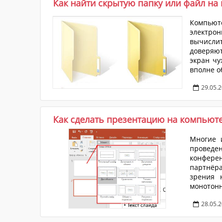
Как найти скрытую папку или файл на
Компьют
электр
вычисли
доверяют
экран чу
вполне о
частной/
29.05.
страны (
иногда 
мно...
Как сделать презентацию на компьют
Многие 
проведе
конфере
партнёра
зрения 
монотонн
крайне и
28.05.
основно
направл