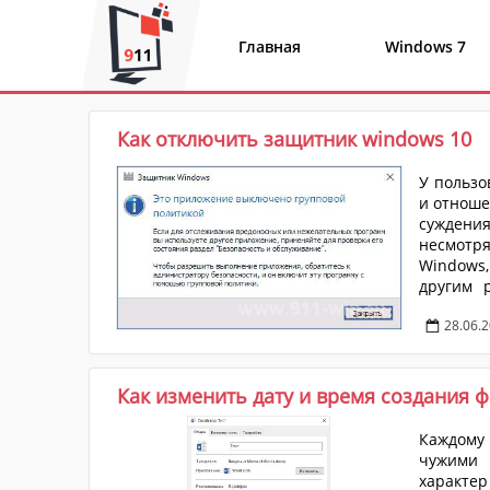
Главная
Windows 7
Как отключить защитник windows 10
У пользо
и отноше
суждения
несмотр
Windows,
другим 
активно
28.06.
наприме
структур
Как изменить дату и время создания фай
Каждому 
чужими 
характе