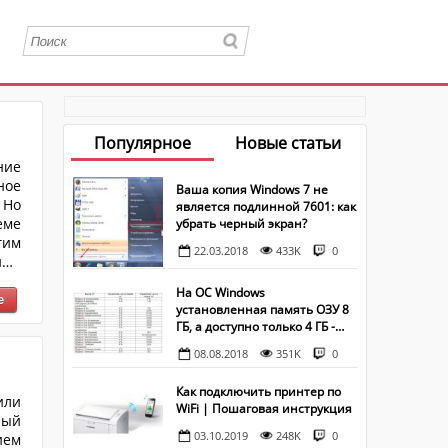
Популярное
Новые статьи
ние
ное
Ваша копия Windows 7 не
 Но
является подлинной 7601: как
еме
убрать черный экран?
гим
22.03.2018
433K
0
ими
ак,
На ОС Windows
ных
установленная память ОЗУ 8
ГБ, а доступно только 4 ГБ -
что делать?
08.08.2018
351K
0
Как подключить принтер по
или
WiFi | Пошаговая инструкция
ный
03.10.2019
248K
0
ием