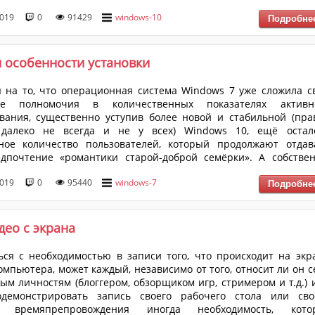
ие, а в данном случае – это универсальное средство, кото
2019
0
91429
windows-10
т оживить даже самые «безнадёжные ЭВМ». Ещё каких-то 5 
аличие твердотельного накопителя в компьютере расценивалось 
и особенности установки
 на то, что операционная система Windows 7 уже сложила с
ие полномочия в количественных показателях активн
вания, существенно уступив более новой и стабильной (пра
, далеко не всегда и не у всех) Windows 10, ещё остал
чное количество пользователей, который продолжают отдав
дпочтение «романтики старой-доброй семёрки». А собствен
ы и нет?! Windows 7 – это операционная система, которая изуч
2019
0
95440
windows-7
поперёк (на сколько это возможно), все возможные ошибки, д
 экзотические, имеют свои решения, да и работает она прак...
ео с экрана
ься с необходимостью в записи того, что происходит на экр
омпьютера, может каждый, независимо от того, относит ли он с
ым личностям (блоггером, обзорщиком игр, стримером и т.д.) 
одемонстрировать запись своего рабочего стола или сво
о времяпрепровождения иногда необходимость, кото