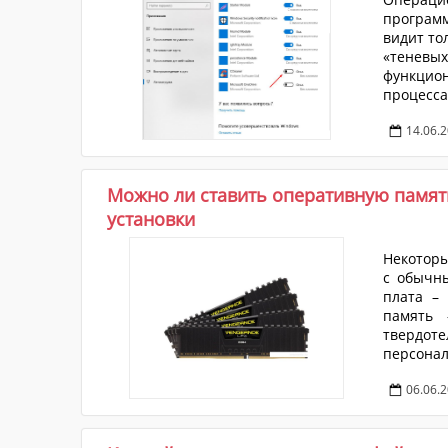
программ
видит то
«тенев
функцион
процесс
автомат
14.06.
момент 
интерва
рассматр
Можно ли ставить оперативную памят
установки
Некоторы
с обычны
плата – 
память 
твердоте
персона
налажено
06.06.
демонстр
может не