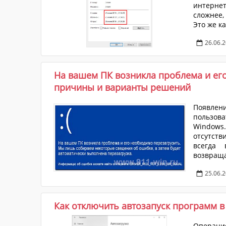
интернет
сложнее,
Это же к
и дате с
26.06.
файла о 
знает, ч
На вашем ПК возникла проблема и его
причины и варианты решений
Появлен
пользова
Windows.
отсутств
всегда 
возвращ
целом. 
25.06.
определи
просто о
процесс..
Как отключить автозапуск программ в
Операци