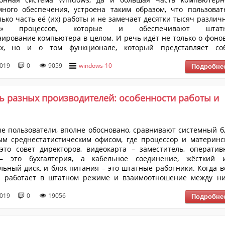
ного обеспечения, устроена таким образом, что пользоват
лько часть её (их) работы и не замечает десятки тысяч различ
ых» процессов, которые и обеспечивают штатн
ирование компьютера в целом. И речь идёт не только о фоно
ах, но и о том функционале, который представляет со
ический запуск определенного программного обеспечени
2019
0
9059
windows-10
загрузки операционной системы или в определённый времен
л, заданный другим процессом или пользователем. В рам
иваемой темы р...
ь разных производителей: особенности работы и
е пользователи, вполне обосновано, сравнивают системный б
м среднестатистическим офисом, где процессор и материнс
это совет директоров, видеокарта – заместитель, оператив
– это бухгалтерия, а кабельное соединение, жёсткий 
льный диск, и блок питания – это штатные работники. Когда в
л работает в штатном режиме и взаимоотношение между н
, то и офис (ассоциация – компьютер) функционирует корректн
2019
0
19056
ирует хорошую производительность. Подобная аналогия, кото
 многим прийтись по душе, приведена не просто так. ...