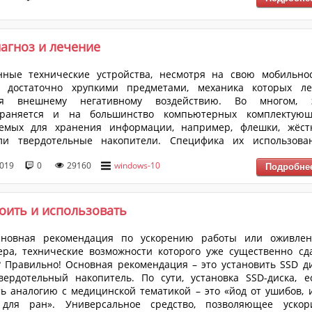
иагноз и лечение
нные технические устройства, несмотря на свою мобильнос
я достаточно хрупкими предметами, механика которых ле
ся внешнему негативному воздействию. Во многом, 
траняется и на большинство компьютерных комплектующ
уемых для хранения информации, например, флешки, жёст
ли твердотельные накопители. Специфика их использова
мевают, что именно они, для многих становятся гарант
2019
0
29160
windows-10
сти имеющихся у себя данных, и когда подобный гарант перест
овым для многих возникает патовая ситуация, решение кото
 всегда уда...
оить и использовать
сновная рекомендация по ускорению работы или оживле
ра, технические возможности которого уже существенно сд
 Правильно! Основная рекомендация – это установить SSD ди
ердотельный накопитель. По сути, установка SSD-диска, е
ь аналогию с медицинской тематикой – это «йод от ушибов, 
 для ран». Универсальное средство, позволяющее ускор