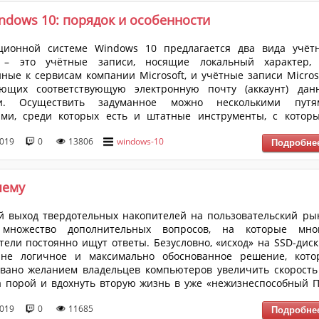
...
indows 10: порядок и особенности
ционной системе Windows 10 предлагается два вида учёт
 – это учётные записи, носящие локальный характер,
ные к сервисам компании Microsoft, и учётные записи Microso
ующих соответствующую электронную почту (аккаунт) дан
и. Осуществить задуманное можно несколькими путя
ами, среди которых есть и штатные инструменты, с котор
ься труда не составит, а есть и более интересные, как конс
2019
0
13806
windows-10
й строки. Главное в решение данного вопроса – это определит
акой именно тип учётной записи наиболее предпочтителен В
..
чему
 выход твердотельных накопителей на пользовательский ры
 множество дополнительных вопросов, на которые мно
тели постоянно ищут ответы. Безусловно, «исход» на SSD-диск
йне логичное и максимально обоснованное решение, кото
вано желанием владельцев компьютеров увеличить скорость
а порой и вдохнуть вторую жизнь в уже «нежизнеспособный П
 и в любых сложных устройствах, для SSD-дисков существ
2019
0
11685
нные особенности, которые обязательно следует учитывать 