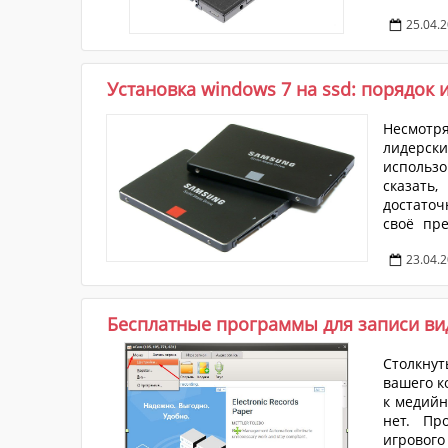
заживлен
25.04.
позволяе
назад, н
Установка windows 7 на ssd: порядок 
Несмотря
лидерск
использо
сказать
достато
своё пре
почему б
23.04.
вдоль и 
довольно
Бесплатные программы для записи вид
Столкнут
вашего к
к медийн
нет. Пр
игровог