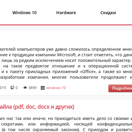
Windows 10
Hardware
Скидки
вателей компьютеров уже давно сложилось определённое мне
ние к продукции компании Microsoft, и стоит отметить, что дан
 лишь за редким исключением носит положительный характер.
я на такое предвзятое отношение и к операционной сист
 и к пакету прикладных приложений «Office», а также ко мно
разработкам компании, многие пользователи продолжают 
 пользоваться, что нельзя назвать ошибочным решением. Т
2019
0
3899
windows-10
р, достаточной популярностью (особенно у государствен
) пользуются штатное антивирусное программное обеспече...
ла (pdf, doc, docx и других)
из нас так или иначе, но приходиться иметь дело со своими 
секретами, или информацией, носящей конфиденциаль
р (в том числе охраняемый законом). С приходом и развит