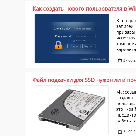
стороны з
Как создать нового пользователя в W
В опера
записей
привязан
использ
компани
вариант
разобрат
27.05.
командно
с тем, к
Первый т.
Файл подкачки для SSD нужен ли и по
Массовый
создало
пользова
это кра
продикто
работы, 
Но, как
24.05.
определё