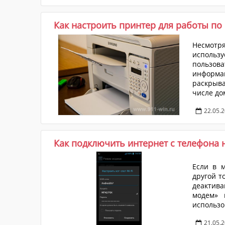
получени
Как настроить принтер для работы по 
Несмотря
использу
пользов
информац
раскрыва
числе до
ниже реч
22.05.
того, ч
использо
Как подключить интернет с телефона н
Если в 
другой т
деактива
модем» 
использо
21.05.