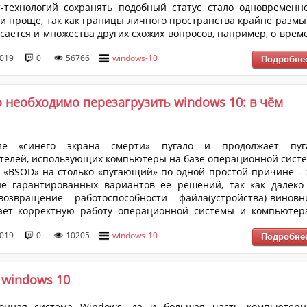
-технологий сохранять подобный статус стало одновременн
 и проще, так как границы личного пространства крайне размы
асается и множества других схожих вопросов, например, о врем
оздания файла на компьютере, которые сразу же говорят владел
2019
0
56766
windows-10
возможных внесённых несанкционированных правок. Но мало 
то подобная информация защищена крайне посредс...
 необходимо перезагрузить windows 10: в чём
ие «синего экрана смерти» пугало и продолжает пуг
телей, использующих компьютеры на базе операционной сист
 «BSOD» на столько «пугающий» по одной простой причине – 
ие гарантированных вариантов её решений, так как далеко
возвращение работоспособности файла(устройства)-виновн
ает корректную работу операционной системы и компьютер
Достаточно часто пользователи даже не могут достове
2019
0
10205
windows-10
ть «виновника», так как операционная система, выводя оши
тказывается указывать на него, что крайне серьёзно осложн
.
 windows 10
онная система Windows, да и большая часть компьютерн