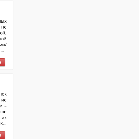
ных
 не
ft,
ной
ми/
ыми
оль
ься
ам.
нок
гие
и –
рое
 их
К».
уют
для