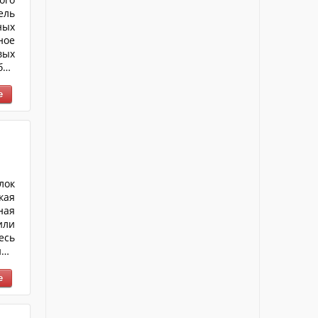
ель
ных
ое
вых
бой
я в
ной
ках
лок
кая
ная
или
есь
ими
о и
рая