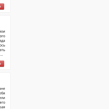
рое
лет
...
вои
ого
вда
ось
ать
но,
ена
аже
ане
ебя
или
его
рая