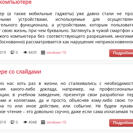
 компьютере
ер (а также мобильные гаджеты) уже давно стали не про
онными устройствами, используемые для осуществле
тельного функционала, а устройствами, которым пользоват
 свою жизнь, при чем буквально. Заглянуть в чужой смартфон 
жого компьютера без соответствующего разрешения, многими
боснованно) рассматривается как нарушение неприкосновенно
личной жизни, что, кстати говоря, охраняется законом на
2019
0
8435
windows-10
Конституция РФ и Уголовный Кодекс РФ). Учитывая важность
и компрометирующий характер, хранимые на компьютере дан
ере со слайдами
из нас хоть раз в жизни, но сталкивались с необходимос
ния какого-либо доклада, например, на профессиональ
нции, в учебном заведение, презентуя свои разработки пе
ми и коллегами, да и просто, объясняя кому-либо свою то
на то или иное действие, или событие. Не будем лукави
ое чтение – это довольно скучно, даже если сама излагаемая т
нтересная. Залогом успеха в данном вопросе, кроме качественн
2019
0
4048
windows-10
го материала, являются различные инструменты, кото
ены на поддержания интереса к излагаемой информации