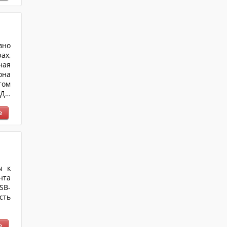
...
вно
ах,
ная
она
том
Да,
для
без
ы к
нта
SB-
сть