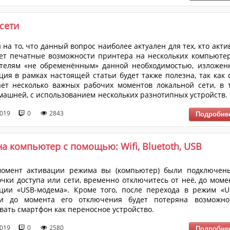
я не только существенного прироста в скорости обработки данн
сети
 на то, что данный вопрос наиболее актуален для тех, кто акти
ет печатные возможности принтера на нескольких компьютер
ателям «не обременённым» данной необходимостью, изложен
ия в рамках настоящей статьи будет также полезна, так как 
ет несколько важных рабочих моментов локальной сети, в 
машней, с использованием нескольких разнотипных устройств. 
ь пойдёт о том, какие именно настройки следует осуществить 
2019
0
2843
тобы «расшарить» принтер на несколько компьютеров 
вания для этого возможностей беспроводной сет...
а компьютер с помощью: Wifi, Bluetoth, USB
момент активации режима вы (компьютер) были подключен
очки доступа или сети, временно отключитесь от неё, до моме
ции «USB-модема». Кроме того, после перехода в режим «U
и до момента его отключения будет потеряна возможно
вать смартфон как переносное устройство.
2019
0
2580