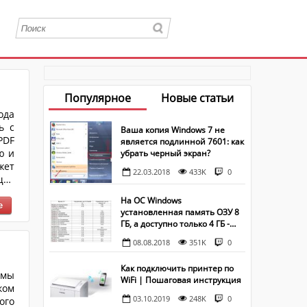
Популярное
Новые статьи
ода
ь с
Ваша копия Windows 7 не
PDF
является подлинной 7601: как
ю и
убрать черный экран?
жет
22.03.2018
433K
0
щих
На ОС Windows
установленная память ОЗУ 8
ГБ, а доступно только 4 ГБ -
что делать?
08.08.2018
351K
0
Как подключить принтер по
 мы
WiFi | Пошаговая инструкция
ком
03.10.2019
248K
0
ого