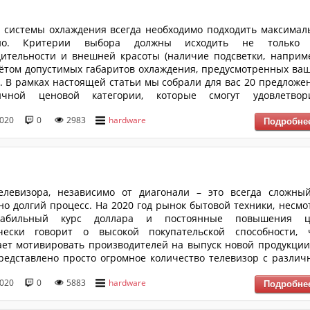
 системы охлаждения всегда необходимо подходить максимал
нно. Критерии выбора должны исходить не только
ительности и внешней красоты (наличие подсветки, наприме
чётом допустимых габаритов охлаждения, предусмотренных ва
. В рамках настоящей статьи мы собрали для вас 20 предложе
чной ценовой категории, которые смогут удовлетвор
сти большинства сборок.
2020
0
2983
hardware
елевизора, независимо от диагонали – это всегда сложны
но долгий процесс. На 2020 год рынок бытовой техники, несмо
табильный курс доллара и постоянные повышения ц
ически говорит о высокой покупательской способности, 
ет мотивировать производителей на выпуск новой продукции
редставлено просто огромное количество телевизор с различ
алью, функционалом, а главное стоимости. В рам
2020
0
5883
hardware
женного материала мы собрали для Вас 15 наиболее интерес
взгляд) телевизоров с диагональю до 32 дюймов, которые идеал