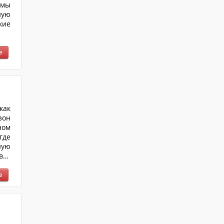
емы
ную
кие
как
зон
ном
где
ную
вас