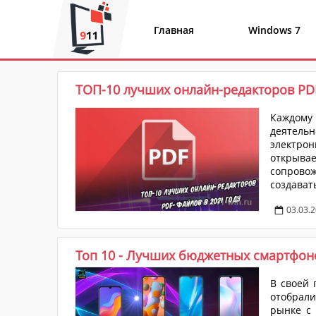
Разрешите сайту www.911-win.ru
отправлять вам уведомления на
Главная
Windows 7
рабочий стол
Запретить
Раз
ТОП-10 лучших онлайн-редакторов PDF
Каждому 
деятельн
электро
открывае
сопровож
создава
специали
03.03.
Топ 10 - Лучших бюджетных смартфоно
В своей
отобрали
рынке с 