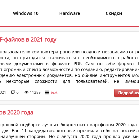
×
Windows 10
Hardware
Скидки
решить
-файлов в 2021 году
пользователю компьютера рано или поздно и независимо от р
ости, но приходится сталкиваться с необходимостью работат
нными документами в формате PDF. Сам по себе формат 
т огромный спектр возможностей по созданию, редактировани
дению электронных документов, но обилие инструментов мо
ть некоторые сложности для пользователей, не имею
зированного программного обеспечения.
2021
0
11289
text
в 2020 года
 прошлой подборке лучших бюджетных смартфоном 2020 года
 для Вас 11 кандидатов, которые проявили себя на российс
наилучшей стороны. Но с августа 2020 года прошло уже мн