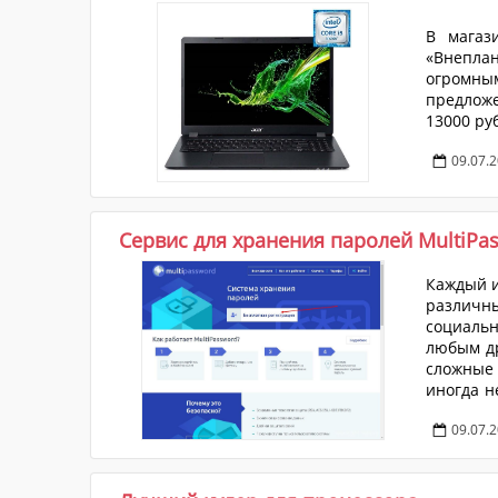
В магаз
«Внепла
огромны
предложе
09.07.
Сервис для хранения паролей MultiPa
Каждый и
различны
социаль
любым др
сложные 
иногда н
их с ну
09.07.
помещает
исключит