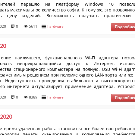
одителей перешло на платформу Windows 10 позвол
вать максимальное количество софта. К тому же, это позволило
ь цену изделий. Возможность получить практически
ый по профессиональным характеристикам от ноутбука план
2020
0
5611
hardware
ает пользователей все больше. Изменения в экономичес
ти делает жизнь человека более мобильной и не привязанно
 креслу. Планшет под Wi...
020
тение наилучшего, функционального Wi-Fi адаптера позво
ровать непрекращающийся доступ к Интернет, исполь
ства стационарного компьютера на полную. USB Wi-Fi адап
езаменимым решением при поломке одного LAN-порта или же 
я. Недоступность проведения стабильного и высокоскоростн
го интернета актуализирует применение адаптера. Устройс
ыть подключено к любому компьютеру: устаревший ноутб
2020
0
8389
hardware
 неисправные порты материнской платы.
 2020
е время удаленная работа становится все более востребованн
ехнологии печати, сканирования и копирования требуютс