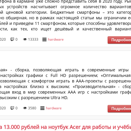
тфона в кармане уже сложно представить себя в 2020 году. Ры
ых устройств насчитывает огромное количество варианто
ой ценовой категории. Бюджетные смартфоны – это катего
но обширная, но в рамках настоящей статьи мы ограничим е
блей и приведём 11 смартфоном, которые способны удовлетвор
ости, как тех, кто ищет дешёвый и качественный вариан
 экраном, и тех, кто планирует пристраститься к мобильн
2020
0
13333
hardware
.
ная» - сборка, позволяющая играть в современные игры
 настройках графики с Full HD разрешением; «Оптимальная
позволяющая с комфортом играть в ААА-проекты с разрешен
 настройках близко к высоким; «Производительная» - сбор
ющая вход в мир современных ААА игр с настройками граф
 высоким с разрешением Ultra HD.
2020
0
3580
hardware
а 13.000 рублей на ноутбук Acer для работы и учёб