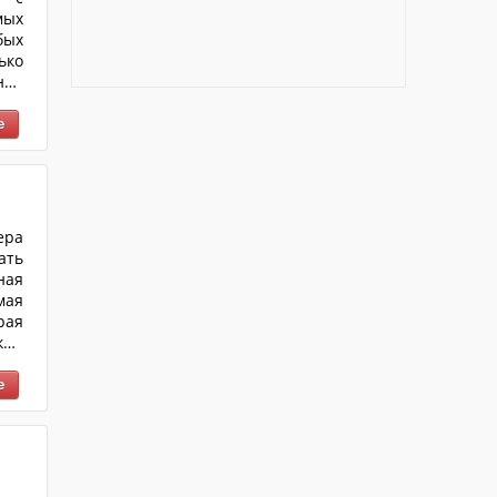
мых
бых
ько
ной
але
сть
ера
ать
ная
мая
рая
кже