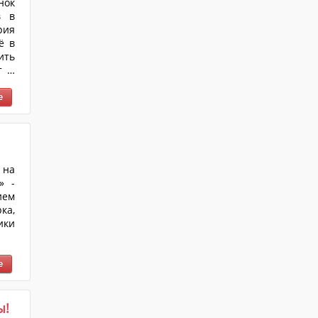
нок
в в
рия
ё в
ить
т с
ому
 на
» -
ием
ка,
ики
ы!