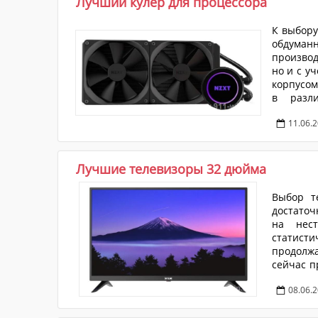
Лучший кулер для процессора
К выбору
обдума
производ
но и с у
корпусом
в разли
потребно
11.06.
Лучшие телевизоры 32 дюйма
Выбор т
достаточ
на нес
статист
продолжа
сейчас п
диагон
08.06.
нижеизло
(на наш 