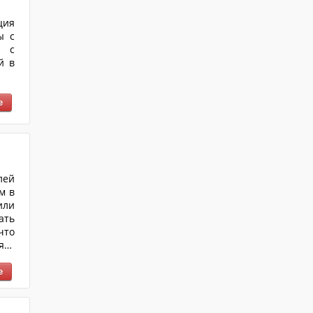
ция
ы с
я с
й в
лей
м в
или
ать
что
ять
-то
ует