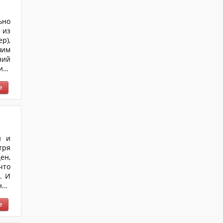
ьно
 из
р),
шим
ний
ить
й и
тря
ен,
что
. И
ной
ках
ных
ьно