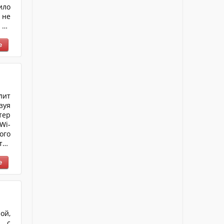
ило
 не
 не
шет
кой
й к
лит
зуя
тер
Wi-
ого
тво
ук,
ой,
я с