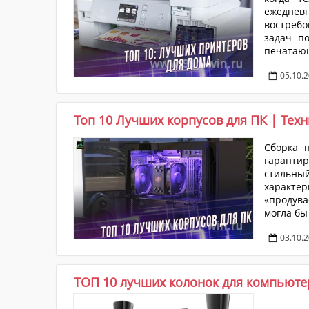
ежеднев
востребо
задач по
печатаю
скорость
05.10.
приводит
как на о
Топ 10 Лучших корпусов для ПК | Тех
Сборка 
гаранти
стильн
характе
«продува
могла бы
выдающи
03.10.
ТОП 10 лучших колонок для компьюте