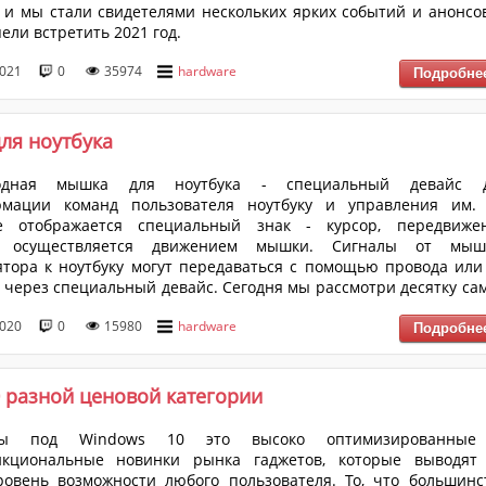
 и мы стали свидетелями нескольких ярких событий и анонсов
ели встретить 2021 год.
2021
0
35974
hardware
ля ноутбука
водная мышка для ноутбука - специальный девайс 
рмации команд пользователя ноутбуку и управления им.
е отображается специальный знак - курсор, передвиже
о осуществляется движением мышки. Сигналы от мыш
тора к ноутбуку могут передаваться с помощью провода или
h через специальный девайс. Сегодня мы рассмотри десятку са
еспроводных мышей для ноутбука.
2020
0
15980
hardware
 разной ценовой категории
ты под Windows 10 это высоко оптимизированны
нкциональные новинки рынка гаджетов, которые выводят
овень возможности любого пользователя. То, что большинс