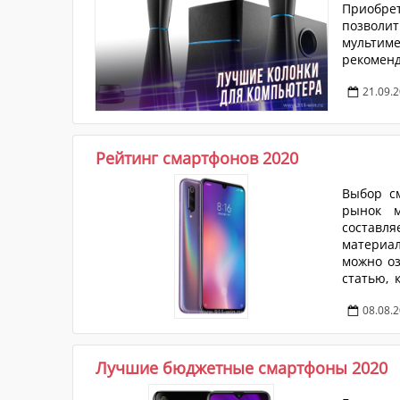
Приобре
позволи
мультим
рекоменд
21.09.
Рейтинг смартфонов 2020
Выбор см
рынок м
составл
материал
можно оз
статью, 
смартфон
08.08.
Лучшие бюджетные смартфоны 2020