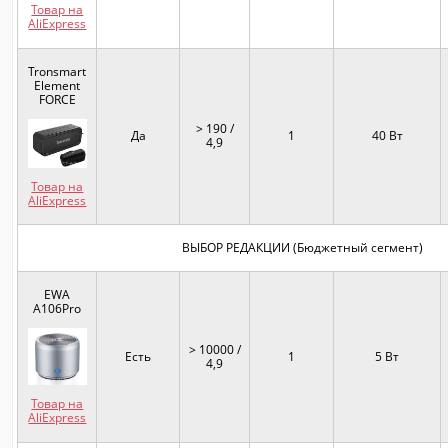
Товар на
AliExpress
Tronsmart
Element
FORCE
> 190 /
Да
1
40 Вт
4,9
Товар на
AliExpress
ВЫБОР РЕДАКЦИИ (Бюджетный сегмент)
EWA
A106Pro
> 10000 /
Есть
1
5 Вт
4,9
Товар на
AliExpress