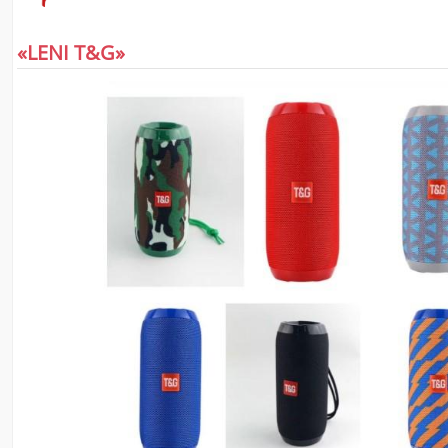
«LENI T&G»