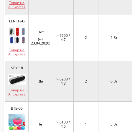
Товар на
AliExpress
LENI T&G
Нет
> 7700 /
2
5 Вт
(на
4,7
23.04.2020)
Товар на
AliExpress
NBY-18
> 6200 /
Да
2
6 Вт
4,8
Товар на
AliExpress
BTS-06
> 6100 /
Нет
1
3 Вт
4,6