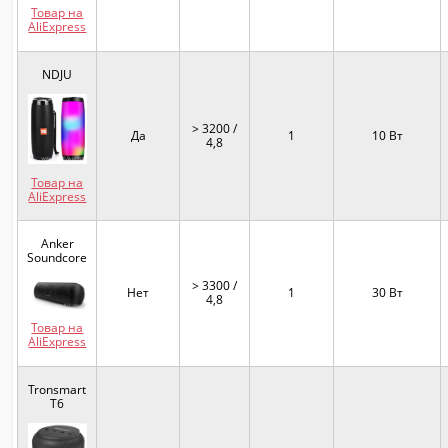
Товар на
AliExpress
NDJU
> 3200 /
Да
1
10 Вт
4,8
Товар на
AliExpress
Anker
Soundcore
> 3300 /
Нет
1
30 Вт
4,8
Товар на
AliExpress
Tronsmart
T6