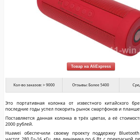
Товар на AliExpress
Кол-во заказов: > 9000
Отзывы: Более 5400
Сре
Это портативная колонка от известного китайского бр
последние годы успел покорить рынок смартфонов и планше
Поставляется данная колонка в трёх цветах, а её стоимос
2000 рублей.
Huawei обеспечили своему проекту поддержку Bluetooth
частот 280 Гц-16 кГц, два динамика по 6 Вт с прекрасной п