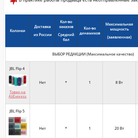
Кол-во
Максимальная
Доставка
заказов
Кол-во
мощность
Колонки
динамиков
из России
Средний
(заявленная)
бал
ВЫБОР РЕДАКЦИИ (Максимальное качество)
JBL Flip 4
Нет
*
1
8 Вт
Товар на
AliExpress
JBL Flip 5
Нет
*
1
20 Вт