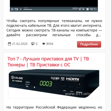
Чтобы смотреть популярные телеканалы, не нужно
подключать кабельное ТВ. Для этого хватит интернета.
Сегодня можно смотреть ТВ-каналы на компьютере —
давайте рассмотрим легальные способы для
просмотра каналов на ПК. Первый способ, как можно
21.02.2020
0
8934
смотреть ТВ-каналы на компьютере — это
официальные сайты телеканалов. На веб-сайтах
федеральных каналов есть онлайн-плеер, в котором
Топ 7 - Лучших приставок для TV | ТВ
можно смотреть фильмы и телепередачи в прямом
эфире. Для этого не нужно скачивать дополнительный
Тюнеры | ТВ Приставки с ОС
софт — контент транслируется в браузере.
На территории Российской Федерации медленно, но