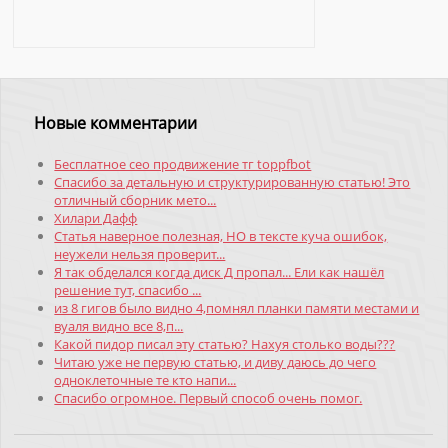
Новые комментарии
Бесплатное сео продвижение тг toppfbot
Спасибо за детальную и структурированную статью! Это
отличный сборник мето...
Хилари Дафф
Статья наверное полезная, НО в тексте куча ошибок,
неужели нельзя проверит...
Я так обделался когда диск Д пропал... Ели как нашёл
решение тут, спасибо ...
из 8 гигов было видно 4,помнял планки памяти местами и
вуаля видно все 8,п...
Какой пидор писал эту статью? Нахуя столько воды???
Читаю уже не первую статью, и диву даюсь до чего
одноклеточные те кто напи...
Спасибо огромное. Первый способ очень помог.