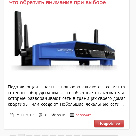
что обратить внимание при выборе
Федерации многие государственные тендеры
проводятся на аукционных площадках, где наличие
бр...
Подавляющая часть пользовательского сегмента
сетевого оборудования – это обычные пользователи,
которые разворачивают сеть в границах своего дома/
квартиры, или создают небольшие локальные сети (в
офисе, между жилыми и нежилыми помещения и т.п.).
15.11.2019
0
5818
hardware
Именно для этого сегмента производители
маршрутизаторов/роутеров, по большей части,
адаптируют выпуск своего оборудования, который был
бы прост в обращении и стабильным в работе.