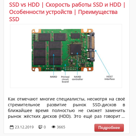
вариантов настройки и отключения уведомлений.
SSD vs HDD | Скорость работы SSD и HDD |
Помните, операционная система Windows 10 – это ОС,
Особенности устройств | Преимущества
которая подразумевает индивидуальную
SSD
оптимизацию под каждого пользователя. Иным...
Как отмечают многие специалисты, несмотря на своё
стремительное развитие рынок SSD-дисков в
ближайшее время полностью не сможет заменить
рынок жёстких дисков (HDD). Это ещё раз говорит о
том, что в современных реалиях связка SSD+HDD – это
23.12.2019
0
3665
одна из лучших коллабораций между устройствами
компьютера. Не раз уже было замечено на практике,