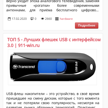
верно уходит эпоха аналогового телевидения, заменяя
привычные «рогатки» более современными
антеннами, для приёма бесплатного цифрового
сигнала, или оснащая свои телевизоры более
17.02.2020
0
2660
hardware
функциональными TV приставками. Уход аналогового
телевидения – это программа государственного
масштаба, которая реализуется на территории всей
нашей необъятной страны. Это важно, так как
пользовательский сегмент в этом случае максимально
ТОП 5 - Лучших флешек USB с интерфейсом
возможный, а порядок применения телевизоров и
3.0 | 911-win.ru
приставок максимально обширный. Поэтому в рамках
настоящей статьи мы рассмотрим три основн...
USB-флеш накопители – это устройство, в своё время
пришедшее на смену дискам, которые с того момента
так и не потеряли свою популярность, несмотря на
развитие рынка облачных технологий. Практически