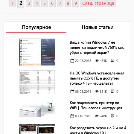
Подобные факторы не могут не сказаться на
2
1
3
4
5
6
7
8
9
След. страница
ограниченности работы роутера, в том числе в
ограниченности доступа к большинству параметров со
стороны самого пользователя. Иными сло...
Популярное
Новые статьи
Ваша копия Windows 7 не
является подлинной 7601: как
убрать черный экран?
22.03.2018
433K
0
На ОС Windows установленная
память ОЗУ 8 ГБ, а доступно
только 4 ГБ - что делать?
08.08.2018
351K
0
Как подключить принтер по
WiFi | Пошаговая инструкция
03.10.2019
248K
0
Как разделить экран на 2 и на 4
части в Windows 10 |