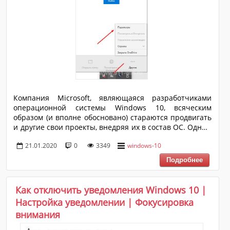
Компания Microsoft, являющаяся разработчиками
операционной системы Windows 10, всяческим
образом (и вполне обосновано) стараются продвигать
и другие свои проекты, внедряя их в состав ОС. Одним
из таких проектов является сервис облачного
21.01.2020
0
3349
windows-10
хранения и синхронизации под названием «OneDrive»,
пользующийся огромной популярностью во всём
мире. Но, учитывая высокую конкурентность данный
сферы и наличие сервисов от компаний «Google» и
«Яндекс», на территории Российской Федерации
Как отключить уведомления Windows 10 |
популярность «OneDrive» существенно меньше.
Настройка уведомлении | Фокусировка
Именно поэтому вопрос отключения и удаления
внимания
функционала данного облачного сервиса ...