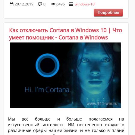
20.12.2019
0
6496
windows-10
неминуемо ставило в тупик. Да да, подобная ситуация,
которая сейчас кажется смехотворной и банальной,
каких-то десять лет назад могла напугать и учителя
информатики, было и такое. Сейчас с подобным
функционалом всё намного проще, но до сих пор
Как отключить Cortana в Windows 10 | Что
некоторые пользователи, столкнувшись со сменой
умеет помощник - Cortana в Windows
ориентации экрана, не понимают, как вернуть его в
исходное/корректное положен...
Мы всё больше и больше полагаемся на
искусственный интеллект. ИИ постепенно входит в
различные сферы нашей жизни, и не только в плане