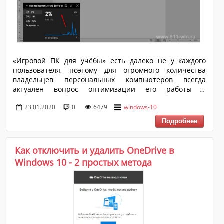
«Игровой ПК для учёбы» есть далеко не у каждого
пользователя, поэтому для огромного количества
владельцев персональных компьютеров всегда
актуален вопрос оптимизации его работы и
повышения его производительности. Даже
23.01.2020
0
6479
windows-10
минимальное повышение FPS в игре – это всё же
прирост, да небольшой, но он есть. В операционной
системе Windows 10 есть встроенный игровой режим
«Game Mode», который и призван улучшить
существующую производительность компьютера, за
Как отключить и удалить OneDrive в
счёт встроенных алгоритмов, распределяющих
Windows 10 - 2 простых метода
ресурсы ПК таким образом, что программное
обеспечение получала наибольший приоритет. В
настоящей статье реч...