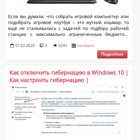
Если вы думали, что собрать игровой компьютер или
подобрать игровой ноутбук – это жуткий кошмар, то
ещё не сталкивались с задачей по подбору рабочей
станции с максимально ограниченным бюджетом.
Если в первых двух случаях нам известны ключевые
07.02.2020
0
6242
hardware
условия работы – это упор на производительность, для
обеспечения комфортного игрового процесса, то в
подборе офисного компьютера переменных в разы
больше. Офисный ПК в современных реалиях
корпоративных задач должен не только
Как отключить гибернацию в Windows 10 |
демонстрировать отличный баланс между
Как настроить гибернацию |
производительностью и качеством работы системы
охлаждения, но и просто обязан иметь качественн...