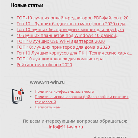
Новые статьи
ТОП-10 лучших онлайн-редакторов PDF-файлов в 2021
году
Топ 10 - Лучших бюджетных смартфонов 2020 года
Топ 10 лучших беспроводных мышек для ноутбука
10 Лучших планшетов под Windows 10 разной
ценовой категории
ТОП 10 лучших USB Wi-Fi адаптеров 2020
ТОП 10: лучших принтеров для дома в 2020
Топ 10 Лучших корпусов для ПК | Технические хар-ки
| Плюсы и минусы
ТОП 10 лучших колонок для компьютера
Рейтинг смартфонов 2020
www.911-win.ru
Политика конфиденциальности
Политика использования файлов cookie и похожих
технологий
Написать нам
По всем интересующим вопросам обращаться:
info@911-win.ru
Наши проекты: