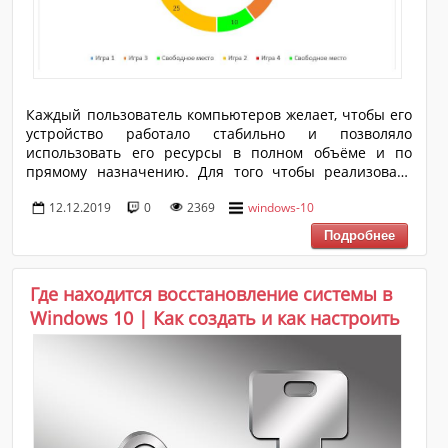
Каждый пользователь компьютеров желает, чтобы его
устройство работало стабильно и позволяло
использовать его ресурсы в полном объёме и по
прямому назначению. Для того чтобы реализовать
данные желания все компоненты компьютера должны
12.12.2019
0
2369
windows-10
быть исправны и готовы к работе, но происходит это
далеко не всегда. Особое влияние на скорость работы
компьютера оказывают устройства хранения
информации – это жёсткие диски и твердотельные
накопители, которые в современных реалиях
Где находится восстановление системы в
зачастую работают в связке. Если к твердотельным
Windows 10 | Как создать и как настроить
накопителям (SSD-дискам) вопросов не так много, так
как структура и специфика их рабо...