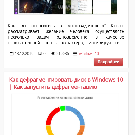
Как вы относитесь к многозадачности? Кто-то
рассматривает желание человека осуществлять
несколько задач одновременно в качестве
отрицательной черты характера, мотивируя своё
отношение известной поговоркой с двумя зайцами. А
13.12.2019
0
219036
windows-10
для кого-то многозадачность – это характерная черта
полноценного и всестороннего осуществления
рабочего процесса. Актуален данный вопрос для
пользователей компьютеров, особенно для тех, кто
проводит всё своё рабочее время за монитором
Как дефрагментировать диск в Windows 10
персонального компьютера, учитывая также и
| Как запустить дефрагментацию
современные тенденции во фрилансе/ удалённой
работе. В рамках настоящей статьи мы коснёмся
именно ...