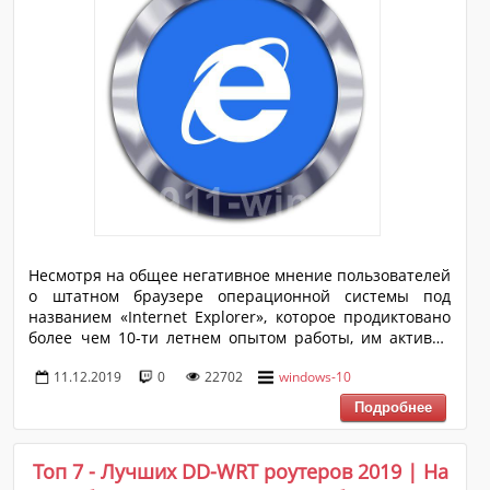
Несмотря на общее негативное мнение пользователей
о штатном браузере операционной системы под
названием «Internet Explorer», которое продиктовано
более чем 10-ти летнем опытом работы, им активно
продолжают пользоваться миллионы пользователей
11.12.2019
0
22702
windows-10
со всего Мира. Многие государственные структуры и
коммерческие организации вынуждены продолжать
подобное сотрудничество с уже морально устаревшим
браузером, так как некоторое программное
обеспечение способно функционировать
Топ 7 - Лучших DD-WRT роутеров 2019 | На
исключительно с IE. Например, в Российской