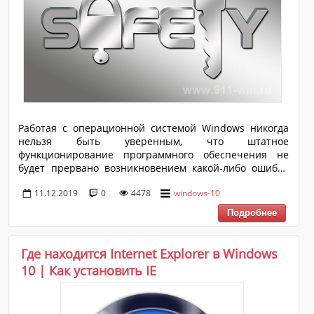
Работая с операционной системой Windows никогда
нельзя быть уверенным, что штатное
функционирование программного обеспечения не
будет прервано возникновением какой-либо ошибки
или сбоем. Несовершенство операционной системе
11.12.2019
0
4478
windows-10
усугубляется ещё и не всегда корректной работой
пользователя/оператора компьютера, которые
вмешиваются в системные процессы, не заботясь о
последствиях. Именно поэтому такую важность
приобретает функционал восстановления Windows,
Где находится Internet Explorer в Windows
который позволяет вернуть работоспособность
10 | Как установить IE
операционной системы, откатив её конфигурацию до
даты, предшествующей возникновению проблем. В
рамках д...