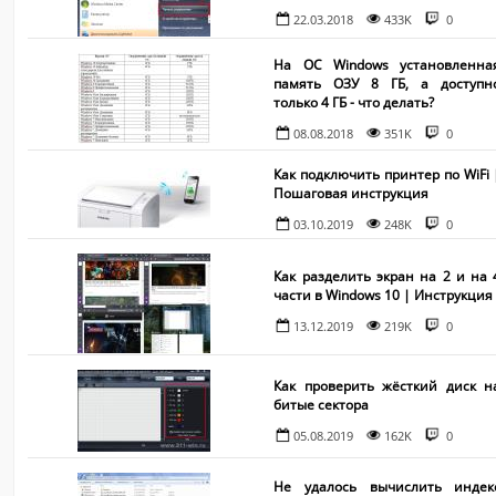
22.03.2018
433K
0
На ОС Windows установленна
память ОЗУ 8 ГБ, а доступн
только 4 ГБ - что делать?
08.08.2018
351K
0
Как подключить принтер по WiFi 
Пошаговая инструкция
03.10.2019
248K
0
Как разделить экран на 2 и на 
части в Windows 10 | Инструкция
13.12.2019
219K
0
Как проверить жёсткий диск н
битые сектора
05.08.2019
162K
0
Не удалось вычислить индек