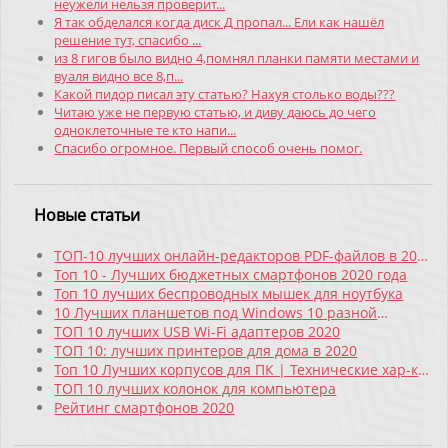
неужели нельзя проверит...
Я так обделался когда диск Д пропал... Ели как нашёл
решение тут, спасибо ...
из 8 гигов было видно 4,помнял планки памяти местами и
вуаля видно все 8,п...
Какой пидор писал эту статью? Нахуя столько воды???
Читаю уже не первую статью, и диву даюсь до чего
одноклеточные те кто напи...
Спасибо огромное. Первый способ очень помог.
Новые статьи
ТОП-10 лучших онлайн-редакторов PDF-файлов в 2021
году
Топ 10 - Лучших бюджетных смартфонов 2020 года
Топ 10 лучших беспроводных мышек для ноутбука
10 Лучших планшетов под Windows 10 разной
ценовой категории
ТОП 10 лучших USB Wi-Fi адаптеров 2020
ТОП 10: лучших принтеров для дома в 2020
Топ 10 Лучших корпусов для ПК | Технические хар-ки
| Плюсы и минусы
ТОП 10 лучших колонок для компьютера
Рейтинг смартфонов 2020